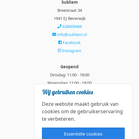
Subliem
Breestraat 34
1941 EJ Beverwijk
638609466
info@subliem.nl
Facebook
Instagram
Geopend
Dinsdag: 11:00 - 18:00
Woensdag: 11:00 - 18:00
Donderdag: 11:00 - 21:00
Wij gebruiken cookies
Vrijdag: 11:00 - 18:00
Deze website maakt gebruik van
Zaterdag: 11:00 - 18:00
cookies om de gebruikerservaring
te verbeteren.
Alle getoonde prijzen zijn incl. BTW.
Algemene Voorwaarden
Essentiële cookies
Manage cookies