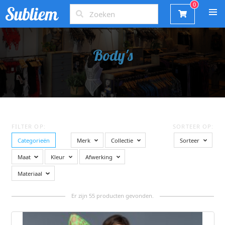
Body's
FILTER OP:
SORTEER OP:
Categorieën
Merk
Collectie
Sorteer
Maat
Kleur
Afwerking
Materiaal