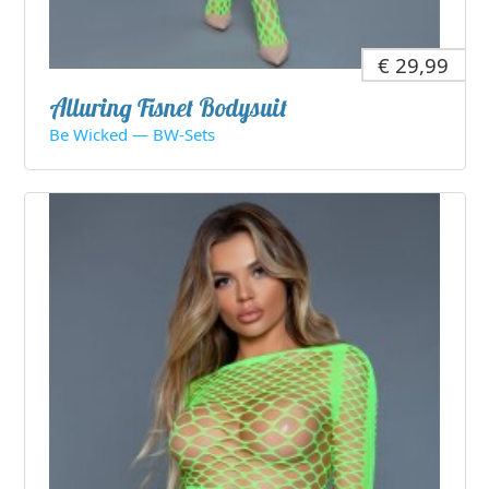
€ 29,99
Alluring Fisnet Bodysuit
Be Wicked — BW-Sets