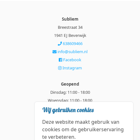
Subliem
Breestraat 34
1941 EJ Beverwijk
638609466
info@subliem.nl
Facebook
Instagram
Geopend
Dinsdag: 11:00 - 18:00
Woensdag: 11:00 - 18:00
Donderdag: 11:00 - 21:00
Wij gebruiken cookies
Vrijdag: 11:00 - 18:00
Deze website maakt gebruik van
Zaterdag: 11:00 - 18:00
cookies om de gebruikerservaring
te verbeteren.
Alle getoonde prijzen zijn incl. BTW.