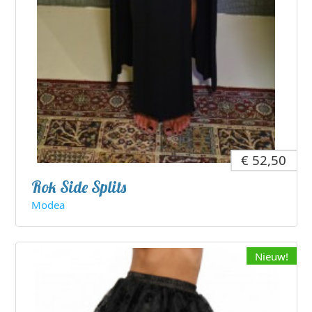
€ 52,50
Rok Side Splits
Modea
Nieuw!