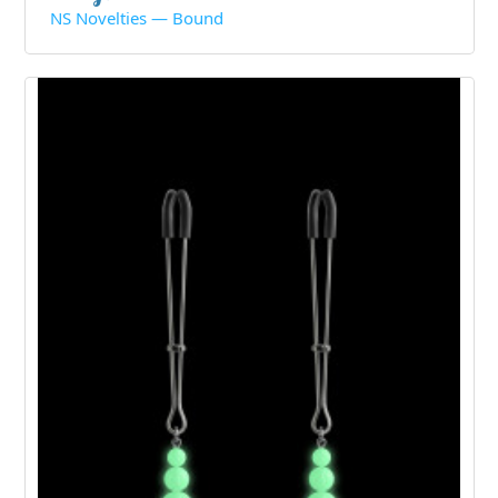
NS Novelties — Bound