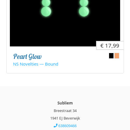
€ 17,99
Pearl Glow
NS Novelties — Bound
Subliem
Breestraat 34
1941 EJ Beverwijk
638609466