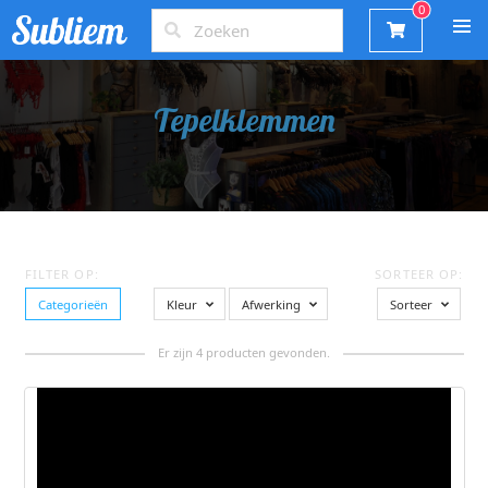
Tepelklemmen
FILTER OP:
SORTEER OP:
Categorieën
Kleur
Afwerking
Sorteer