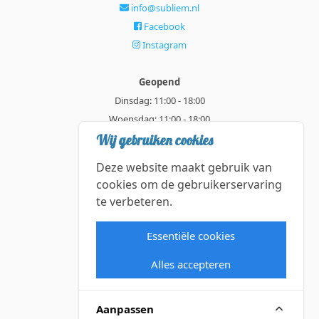
info@subliem.nl
Facebook
Instagram
Geopend
Dinsdag: 11:00 - 18:00
Woensdag: 11:00 - 18:00
Donderdag: 11:00 - 21:00
Wij gebruiken cookies
Vrijdag: 11:00 - 18:00
Deze website maakt gebruik van
Zaterdag: 11:00 - 18:00
cookies om de gebruikerservaring
te verbeteren.
Alle getoonde prijzen zijn incl. BTW.
Algemene Voorwaarden
Essentiële cookies
Manage cookies
Alles accepteren
©2026 Subliem — All rights reserved.
Aanpassen