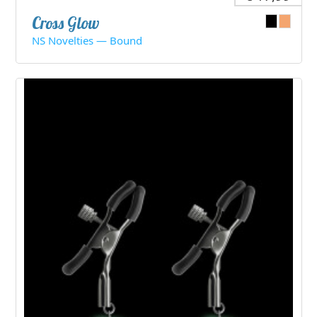
Cross Glow
NS Novelties — Bound