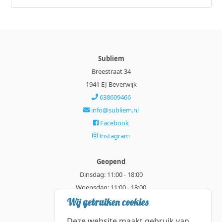
Subliem
Breestraat 34
1941 EJ Beverwijk
638609466
info@subliem.nl
Facebook
Instagram
Geopend
Dinsdag: 11:00 - 18:00
Woensdag: 11:00 - 18:00
Donderdag: 11:00 - 21:00
Wij gebruiken cookies
Vrijdag: 11:00 - 18:00
Deze website maakt gebruik van