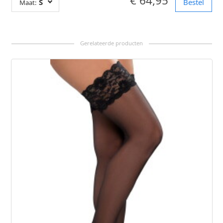
€ 64,95
S
Bestel
Maat: