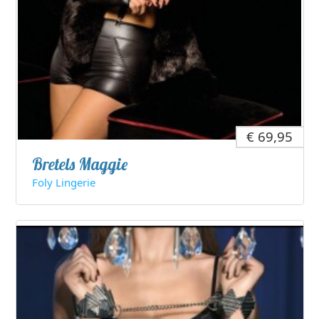
€ 69,95
Bretels Maggie
Foly Lingerie