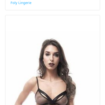
Foly Lingerie