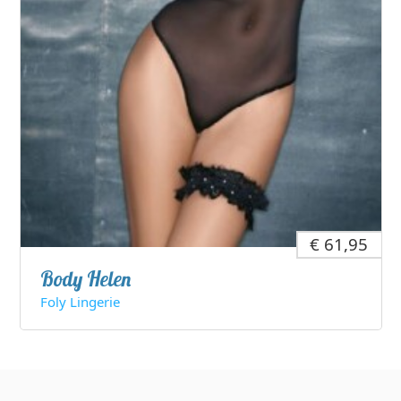
€ 61,95
Body Helen
Foly Lingerie