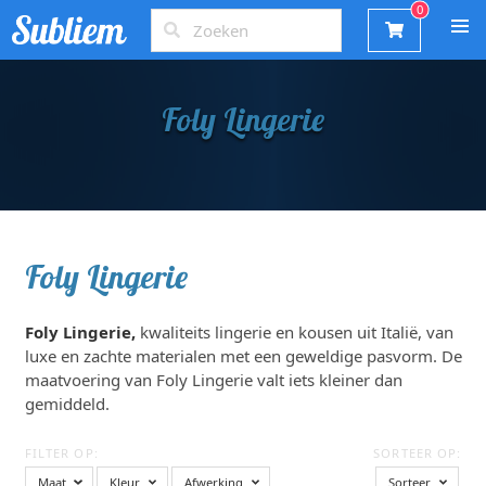
Foly Lingerie
Foly Lingerie
Foly Lingerie,
kwaliteits lingerie en kousen uit Italië, van
luxe en zachte materialen met een geweldige pasvorm. De
maatvoering van Foly Lingerie valt iets kleiner dan
gemiddeld.
FILTER OP:
SORTEER OP:
Maat
Kleur
Afwerking
Sorteer