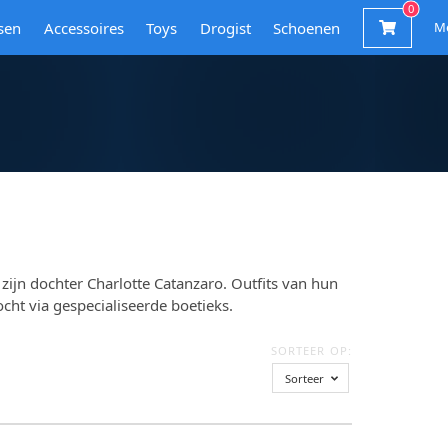
sen
Accessoires
Toys
Drogist
Schoenen
M
zijn dochter Charlotte Catanzaro. Outfits van hun
 via gespecialiseerde boetieks.
SORTEER OP:
Sorteer