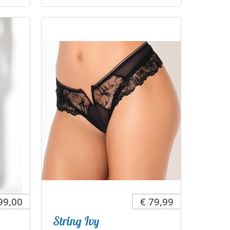
99,00
€ 79,99
String Ivy