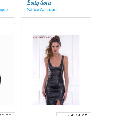
Body Sora
ique
Patrice Catanzaro
49,00
€ 44,95