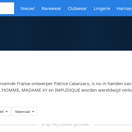
Nieuw!
Ravewear
Clubwear
Lingerie
Harnas
roemde Franse ontwerper Patrice Catanzaro, is nu in handen van 
L'HOMME, MADAME XY en IMPUDIQUE worden wereldwijd verkocht
el
Materiaal