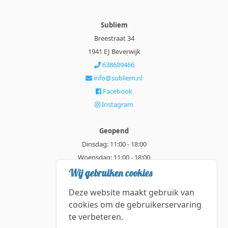
Subliem
Breestraat 34
1941 EJ Beverwijk
638609466
info@subliem.nl
Facebook
Instagram
Geopend
Dinsdag: 11:00 - 18:00
Woensdag: 11:00 - 18:00
Donderdag: 11:00 - 21:00
Wij gebruiken cookies
Vrijdag: 11:00 - 18:00
Deze website maakt gebruik van
Zaterdag: 11:00 - 18:00
cookies om de gebruikerservaring
te verbeteren.
Alle getoonde prijzen zijn incl. BTW.