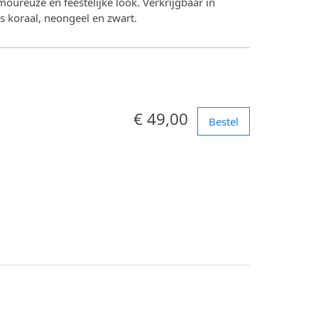
oureuze én feestelijke look. Verkrijgbaar in
s koraal, neongeel en zwart.
€ 49,00
Bestel