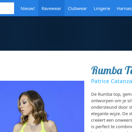
Nieuw!
Ravewear
Clubwear
Lingerie
Harnas
Rumba T
Patrice Catanz
De Rumba top, gemaa
ontworpen om je sil
ondersteund door st
elegante wijze. De s
creëert een onweers
is perfect te combin