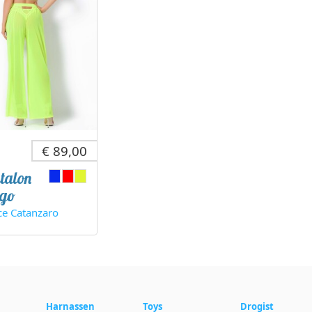
€ 89,00
talon
go
ce Catanzaro
Harnassen
Toys
Drogist