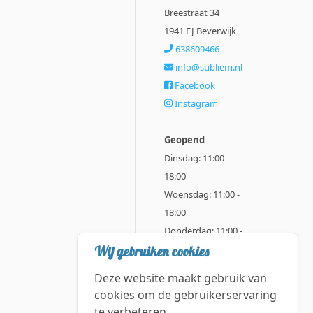
Breestraat 34
1941 EJ Beverwijk
638609466
info@subliem.nl
Facebook
Instagram
Geopend
Dinsdag: 11:00 -
18:00
Woensdag: 11:00 -
18:00
Donderdag: 11:00 -
21:00
Wij gebruiken cookies
Vrijdag: 11:00 -
Deze website maakt gebruik van
18:00
cookies om de gebruikerservaring
Zaterdag: 11:00 -
te verbeteren.