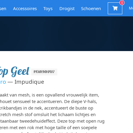
sen
Accessoires
Toys
Drogist
Schoenen
M
op Geel
PF3019010V17
aro
— Impudique
kt van mesh, is een opvallend vrouwelijk item,
houet sensueel te accentueren. De diepe V-hals,
rikbandjes in de nek, accentueert de buste op
tretch mesh stof omsluit het lichaam lichtjes en
taanbaar tweedehuideffect. Deze top met open rug
eren met een rok met hoge taille of een soepele