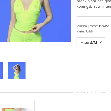
broek, voor een glam
koningsblauw, inten
s002360
|
3303611156256
Geel
Kleur:
S/M
Maat: