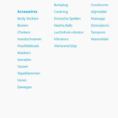
Buttplug
Condooms
Accessoires
Cockring
Glijmiddel
Body Stickers
Erotische Spellen
Massage
Boeien
Geisha Balls
Stimulators
Chokers
Luchtdruk vibrator
Tampons
Handschoenen
Vibrators
Wasmiddel
Hoofddeksels
Vibrerend Eitje
Maskers
Sieraden
Tassen
Tepelklemmen
Veren
Zweepjes