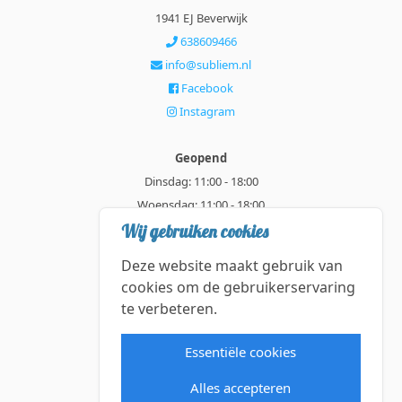
1941 EJ Beverwijk
638609466
info@subliem.nl
Facebook
Instagram
Geopend
Dinsdag: 11:00 - 18:00
Woensdag: 11:00 - 18:00
Donderdag: 11:00 - 21:00
Wij gebruiken cookies
Vrijdag: 11:00 - 18:00
Deze website maakt gebruik van
Zaterdag: 11:00 - 18:00
cookies om de gebruikerservaring
te verbeteren.
Alle getoonde prijzen zijn incl. BTW.
Algemene Voorwaarden
Essentiële cookies
Manage cookies
Alles accepteren
©2026 Subliem — All rights reserved.