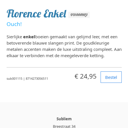
Florence Enkel
OU1000BLU
Ouch!
Sierlijke
enkel
boeien gemaakt van gelijmd leer, met een
betoverende blauwe slangen print. De goudkleurige
metalen accenten maken de luxe uitstraling compleet. Aan
elkaar te verbinden met de meegeleverde ketting.
€ 24,95
Bestel
sub001115
|
8714273056511
Subliem
Breestraat 34