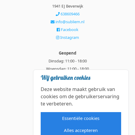
1941 EJ Beverwijk
638609466
info@subliem.nl
Facebook
Instagram
Geopend
Dinsdag: 11:00 - 18:00
Woensdag: 11:00 - 18:00
Donderdag: 11:00 - 21:00
Wij gebruiken cookies
Vrijdag: 11:00 - 18:00
Deze website maakt gebruik van
Zaterdag: 11:00 - 18:00
cookies om de gebruikerservaring
te verbeteren.
Alle getoonde prijzen zijn incl. BTW.
Algemene Voorwaarden
Essentiële cookies
Manage cookies
Alles accepteren
©2026 Subliem — All rights reserved.