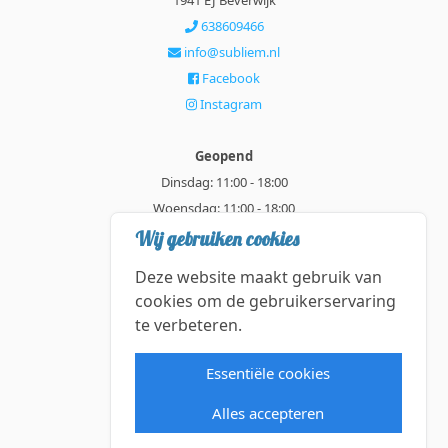
1941 EJ Beverwijk
638609466
info@subliem.nl
Facebook
Instagram
Geopend
Dinsdag: 11:00 - 18:00
Woensdag: 11:00 - 18:00
Donderdag: 11:00 - 21:00
Wij gebruiken cookies
Vrijdag: 11:00 - 18:00
Deze website maakt gebruik van
Zaterdag: 11:00 - 18:00
cookies om de gebruikerservaring
te verbeteren.
Alle getoonde prijzen zijn incl. BTW.
Algemene Voorwaarden
Essentiële cookies
Manage cookies
Alles accepteren
©2026 Subliem — All rights reserved.