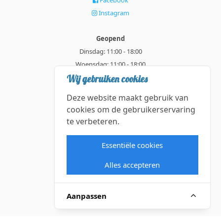
Instagram
Geopend
Dinsdag: 11:00 - 18:00
Woensdag: 11:00 - 18:00
Donderdag: 11:00 - 21:00
Wij gebruiken cookies
Vrijdag: 11:00 - 18:00
Deze website maakt gebruik van
Zaterdag: 11:00 - 18:00
cookies om de gebruikerservaring
te verbeteren.
Alle getoonde prijzen zijn incl. BTW.
Algemene Voorwaarden
Essentiële cookies
Manage cookies
Alles accepteren
©2026 Subliem — All rights reserved.
Aanpassen