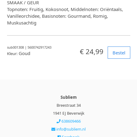
SMAAK / GEUR
Topnoten: Fruitig, Kokosnoot, Middelnoten: Oriëntaals,
Vanilleorchidee, Basisnoten: Gourmand, Romig,
Muskusachtig
sub001308
|
5600742917243
€ 24,99
Bestel
Goud
Kleur:
Subliem
Breestraat 34
1941 EJ Beverwijk
638609466
info@subliem.nl
Facebook