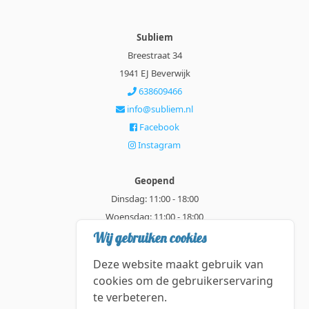
Subliem
Breestraat 34
1941 EJ Beverwijk
638609466
info@subliem.nl
Facebook
Instagram
Geopend
Dinsdag: 11:00 - 18:00
Woensdag: 11:00 - 18:00
Donderdag: 11:00 - 21:00
Wij gebruiken cookies
Vrijdag: 11:00 - 18:00
Deze website maakt gebruik van
Zaterdag: 11:00 - 18:00
cookies om de gebruikerservaring
te verbeteren.
Alle getoonde prijzen zijn incl. BTW.