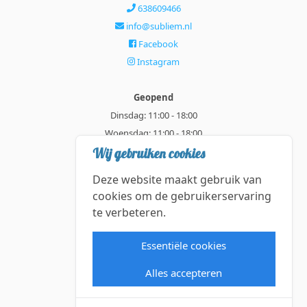
638609466
info@subliem.nl
Facebook
Instagram
Geopend
Dinsdag: 11:00 - 18:00
Woensdag: 11:00 - 18:00
Donderdag: 11:00 - 21:00
Wij gebruiken cookies
Vrijdag: 11:00 - 18:00
Deze website maakt gebruik van
Zaterdag: 11:00 - 18:00
cookies om de gebruikerservaring
te verbeteren.
Alle getoonde prijzen zijn incl. BTW.
Algemene Voorwaarden
Essentiële cookies
Manage cookies
Alles accepteren
©2026 Subliem — All rights reserved.