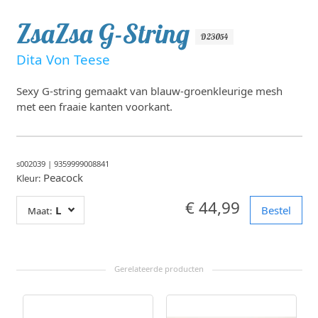
ZsaZsa G-String
D23054
Dita Von Teese
Sexy G-string gemaakt van blauw-groenkleurige mesh
met een fraaie kanten voorkant.
s002039
|
9359999008841
Peacock
Kleur:
€ 44,99
L
Bestel
Maat: