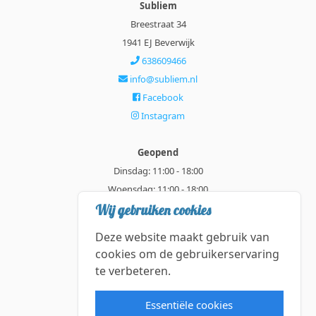
Subliem
Breestraat 34
1941 EJ Beverwijk
638609466
info@subliem.nl
Facebook
Instagram
Geopend
Dinsdag: 11:00 - 18:00
Woensdag: 11:00 - 18:00
Donderdag: 11:00 - 21:00
Wij gebruiken cookies
Vrijdag: 11:00 - 18:00
Deze website maakt gebruik van
Zaterdag: 11:00 - 18:00
cookies om de gebruikerservaring
te verbeteren.
Alle getoonde prijzen zijn incl. BTW.
Algemene Voorwaarden
Essentiële cookies
Manage cookies