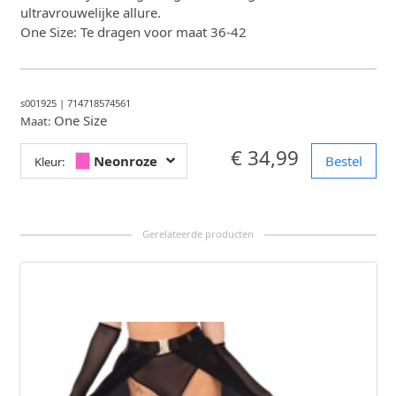
ultravrouwelijke allure.
One Size: Te dragen voor maat 36-42
s001925
|
714718574561
One Size
Maat:
€ 34,99
Neonroze
Bestel
Kleur: