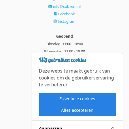
info@subliem.nl
Facebook
Instagram
Geopend
Dinsdag: 11:00 - 18:00
Woensdag: 11:00 - 18:00
Donderdag: 11:00 - 21:00
Wij gebruiken cookies
Vrijdag: 11:00 - 18:00
Deze website maakt gebruik van
Zaterdag: 11:00 - 18:00
cookies om de gebruikerservaring
te verbeteren.
Alle getoonde prijzen zijn incl. BTW.
Algemene Voorwaarden
Essentiële cookies
Manage cookies
Alles accepteren
©2026 Subliem — All rights reserved.
Aanpassen