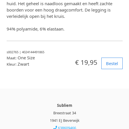
huid. Het geheel is naadloos gemaakt en heeft zachte
boorden voor een hoog draagcomfort. De legging is
verleidelijk open bij het kruis.
94% polyamide, 6% elastaan.
s002765
|
4024144491865
One Size
Maat:
€ 19,95
Bestel
Zwart
Kleur:
Subliem
Breestraat 34
1941 EJ Beverwijk
638609466