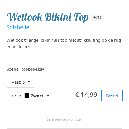
Wetlook Bikini Top
BH69
Soisbelle
Wetlook triangel bikini/BH top met striksluiting op de rug
en in de nek.
s001989
|
3664086092297
S
Maat:
€ 14,99
Zwart
Bestel
Kleur: