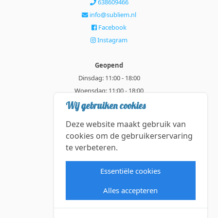
638609466
info@subliem.nl
Facebook
Instagram
Geopend
Dinsdag: 11:00 - 18:00
Woensdag: 11:00 - 18:00
Donderdag: 11:00 - 21:00
Wij gebruiken cookies
Vrijdag: 11:00 - 18:00
Deze website maakt gebruik van
Zaterdag: 11:00 - 18:00
cookies om de gebruikerservaring
te verbeteren.
Alle getoonde prijzen zijn incl. BTW.
Algemene Voorwaarden
Essentiële cookies
Manage cookies
Alles accepteren
©2026 Subliem — All rights reserved.