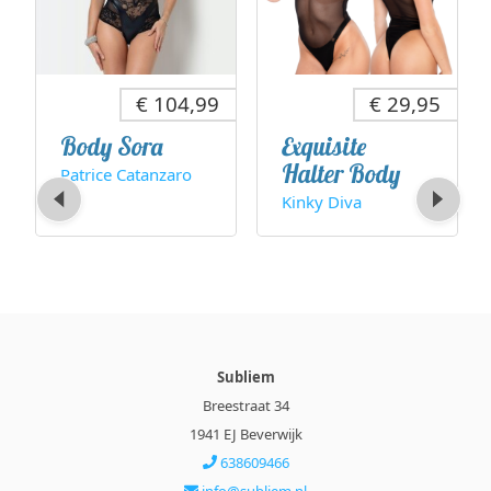
€ 104,99
€ 29,95
Body Sora
Exquisite
Halter Body
Patrice Catanzaro
Kinky Diva
Subliem
Breestraat 34
1941 EJ Beverwijk
638609466
info@subliem.nl