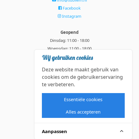
Facebook
Instagram
Geopend
Dinsdag: 11:00 - 18:00
Woensdag: 11:00 - 18:00
Donderdag: 11:00 - 21:00
Wij gebruiken cookies
Vrijdag: 11:00 - 18:00
Deze website maakt gebruik van
Zaterdag: 11:00 - 18:00
cookies om de gebruikerservaring
te verbeteren.
Alle getoonde prijzen zijn incl. BTW.
Algemene Voorwaarden
Essentiële cookies
Manage cookies
Alles accepteren
©2026 Subliem — All rights reserved.
Aanpassen